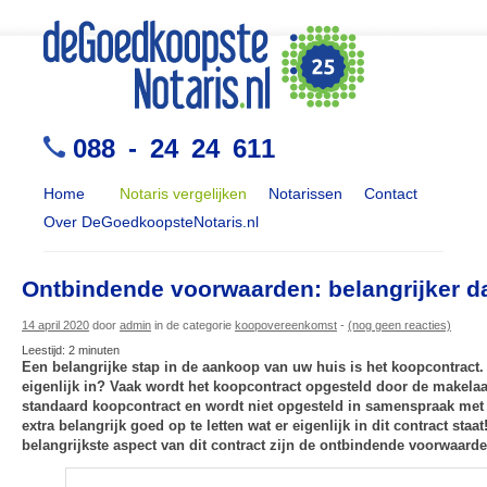
088 - 24 24 611
Home
Notaris vergelijken
Notarissen
Contact
Over DeGoedkoopsteNotaris.nl
Ontbindende voorwaarden: belangrijker da
14 april 2020
door
admin
in de categorie
koopovereenkomst
-
(nog geen reacties)
Leestijd:
2
minuten
Een belangrijke stap in de aankoop van uw huis is het koopcontract. 
eigenlijk in? Vaak wordt het koopcontract opgesteld door de makelaar.
standaard koopcontract en wordt niet opgesteld in samenspraak met 
extra belangrijk goed op te letten wat er eigenlijk in dit contract staa
belangrijkste aspect van dit contract zijn de ontbindende voorwaarde