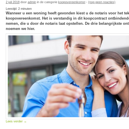
2 juli 2018
door
admin
in de categorie
koopovereenkomst
-
(nog geen reacties)
Leestijd:
2
minuten
Wanneer u een woning heeft gevonden kiest u de notaris voor het te
koopovereenkomst. Het is verstandig in dit koopcontract ontbinden
nemen, die u door de notaris laat opstellen. De drie belangrijkste 
noemen we hier.
Lees verder
→