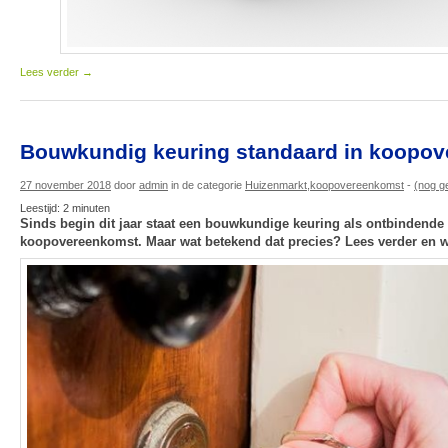
Lees verder
→
Bouwkundig keuring standaard in koopo
27 november 2018
door
admin
in de categorie
Huizenmarkt
,
koopovereenkomst
-
(nog g
Leestijd:
2
minuten
Sinds begin dit jaar staat een bouwkundige keuring als ontbindende
koopovereenkomst. Maar wat betekend dat precies? Lees verder en wi