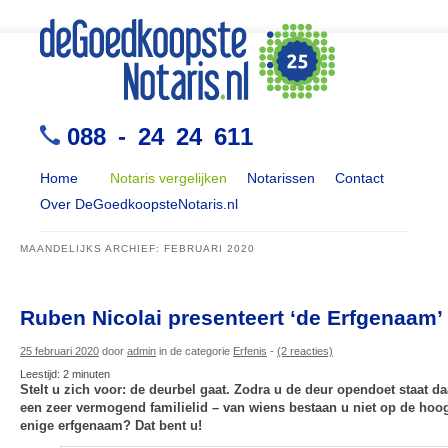
088 - 24 24 611
Home
Notaris vergelijken
Notarissen
Contact
Over DeGoedkoopsteNotaris.nl
MAANDELIJKS ARCHIEF:
FEBRUARI 2020
Ruben Nicolai presenteert ‘de Erfgenaam’
25 februari 2020
door
admin
in de categorie
Erfenis
-
(2 reacties)
Leestijd:
2
minuten
Stelt u zich voor: de deurbel gaat. Zodra u de deur opendoet staat da
een zeer vermogend familielid – van wiens bestaan u niet op de hoog
enige erfgenaam? Dat bent u!