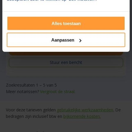
Gratis half uur adviesgesprek
Gratis parkeren in de buurt
Ook contact mogelijk in:
Engels, Duits
Alles toestaan
Wekelijks spreekuur
Aanpassen
Gratis offerte aanvragen
Stuur een bericht
Zoekresultaten 1 – 5 van 5
Meer notarissen?
Vergroot de straal.
Voor deze tarieven gelden
gebruikelijke werkzaamheden.
De
bedragen zijn inclusief btw en
bijkomende kosten.