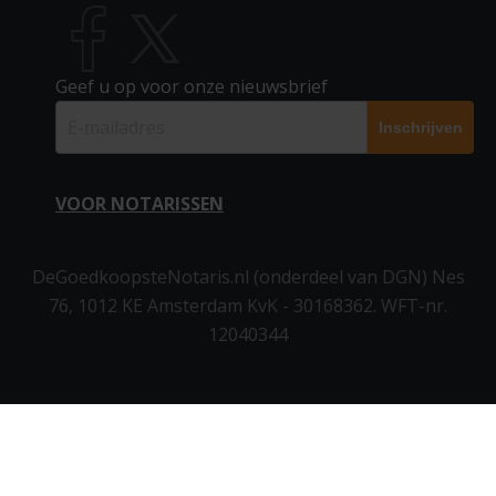
Samenlevingscontract
Alle notarissen
Verklaring van Erfrecht
Aandelenoverdracht
Over stichting en bedrijf
Vragen familiezaken
Voogdij
Kwaliteitsfonds notariaat
Voogdij (2 personen)
Trouwen in beperkte gemeenschap van goederen
Links
Akte van Verdeling
Schenking
Geef u op voor onze nieuwsbrief
Testament zonder kinderen
Over offerte notaris
Vragen stichting en bedrijf
Notariële Volmacht
Meer notaris informatie
Testament (enkelvoudig)
Blog
Huwelijkse voorwaarden
Twee testamenten (gelijkluidend)
Tweetrapstestament
VOOR NOTARISSEN
Meer info
Verklaring van erfrecht
Partnerschapsvoorwaarden
Schenking
▶ Inloggen notarissen
Stichting & Bedrijf
DeGoedkoopsteNotaris.nl (onderdeel van DGN) Nes
76, 1012 KE Amsterdam KvK - 30168362. WFT-nr.
B.V. oprichten (Flex BV)
Aanmelden als notaris
12040344
N.V. oprichten
Stichting oprichten
Vereniging oprichten
Aandelenoverdracht
Statutenwijziging B.V. / N.V.
Statutenwijziging stichting / vereniging