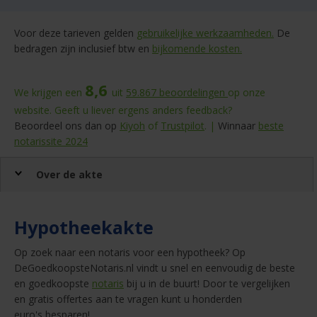
Voor deze tarieven gelden
gebruikelijke werkzaamheden.
De
bedragen zijn inclusief btw en
bijkomende kosten.
8,6
We krijgen een
uit
59.867
beoordelingen
op onze
website. Geeft u liever ergens anders feedback?
Beoordeel ons dan op
Kiyoh
of
Trustpilot
. |
Winnaar
beste
notarissite 2024
Over de akte
Hypotheekakte
Op zoek naar een notaris voor een hypotheek? Op
DeGoedkoopsteNotaris.nl vindt u snel en eenvoudig de beste
en goedkoopste
notaris
bij u in de buurt! Door te vergelijken
en gratis offertes aan te vragen kunt u honderden
euro's besparen!