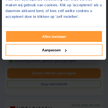
maken wij gebruik van cookies. Klik op 'accepteren' als u
daarmee akkoord bent, of kies zelf welke cookies u
accepteert door te klikken op 'zelf instellen'.
PlasBossinade Notarissen
8,8
Rotterdam
(+9 km)
(
330
beoordelingen)
Alles toestaan
Offerte gemiddeld binnen 1 werkdag
Betaald parkeren
Aanpassen
Ook contact mogelijk in:
Engels
Deskundig advies, gewoon goed geregeld
Gratis offerte aanvragen
Stuur een bericht
Beste prijs via ons: