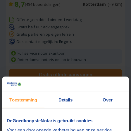
8,7
Rotterdam
(+9 km)
(
454
beoordelingen)
Offerte gemiddeld binnen 1 werkdag
Gratis half uur adviesgesprek
Gratis parkeren op eigen terrein
Ook contact mogelijk in:
Engels
Full service notariskantoor
Rotterdamse notaris om op te bouwen
Gratis offerte aanvragen
Stuur een bericht
Toestemming
Details
Over
Beste prijs via ons:
1160,-
DeGoedkoopsteNotaris gebruikt cookies
Voor een doorlopende verbetering van onze service