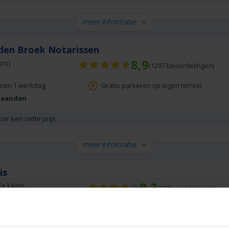
meer informatie
den Broek Notarissen
8,9
km)
(
1297
beoordelingen)
nnen 1 werkdag
Gratis parkeren op eigen terrein
maanden
oor een nette prijs
meer informatie
is
8,3
(+3 km)
(
18
beoordelingen)
nnen 1 werkdag
Gratis parkeren op eigen terrein