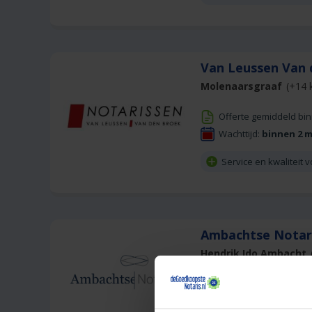
Van Leussen Van 
Molenaarsgraaf
(+14 
Offerte gemiddeld bi
Wachttijd:
binnen 2 
Service en kwaliteit v
Ambachtse Notar
Hendrik Ido Ambacht
Offerte gemiddeld bi