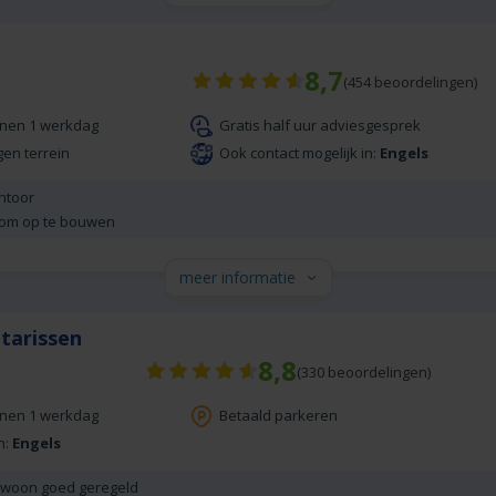
8,7
(
454
beoordelingen)
nnen 1 werkdag
Gratis half uur adviesgesprek
gen terrein
Ook contact mogelijk in:
Engels
antoor
 om op te bouwen
meer informatie
tarissen
8,8
(
330
beoordelingen)
nnen 1 werkdag
Betaald parkeren
n:
Engels
ewoon goed geregeld