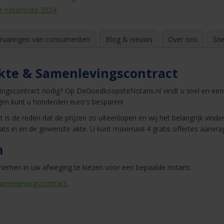
e notarissite 2024
rvaringen van consumenten
Blog & nieuws
Over ons
Sne
kte & Samenlevingscontract
vingscontract nodig? Op DeGoedkoopsteNotaris.nl vindt u snel en e
ragen kunt u honderden euro's besparen!
 is de reden dat de prijzen zo uiteenlopen en wij het belangrijk vinden
ats in en de gewenste akte. U kunt maximaal 4 gratis offertes aanvra
n
nemen in uw afweging te kiezen voor een bepaalde notaris.
amenlevingscontract
.