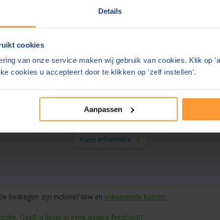
Details
meer informatie
uikt cookies
ms Notarissen
8,8
ring van onze service maken wij gebruik van cookies. Klik op '
(
200
beoordelingen)
ke cookies u accepteert door te klikken op 'zelf instellen'.
nnen 2 werkdagen
Gratis parkeren in de buurt
geregeld
Aanpassen
herp geprijsd
meer informatie
e bedragen zijn inclusief btw en
bijkomende kosten.
site. Geeft u liever ergens anders feedback?