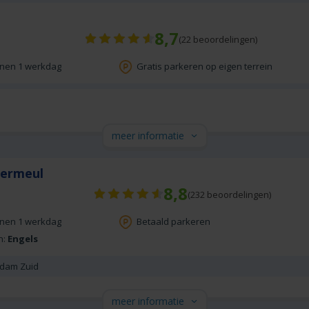
8,7
(
22
beoordelingen)
nnen 1 werkdag
Gratis parkeren op eigen terrein
meer informatie
Vermeul
8,8
(
232
beoordelingen)
nnen 1 werkdag
Betaald parkeren
n:
Engels
erdam Zuid
meer informatie