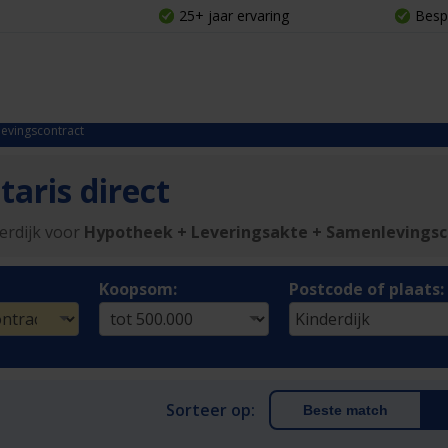
25+ jaar ervaring
Besp
evingscontract
aris direct
erdijk voor
Hypotheek + Leveringsakte + Samenlevingsc
Koopsom:
Postcode of plaats:
Sorteer op:
Beste match