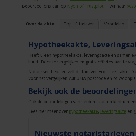
Beoordeel ons dan op
Kiyoh
of
Trustpilot
. |
Winnaar
best
Over de akte
Top 10 tarieven
Voordelen
E
Hypotheekakte, Leveringsa
Heeft u een hypotheekakte, leveringsakte en samenle
buurt! Door te vergelijken en gratis offertes aan te v
Notarissen bepalen zelf de tarieven voor deze akte. Dat
Voor het vergelijken vult u uw postcode en of woonpla
Bekijk ook de beoordelinge
Ook de beoordelingen van eerdere klanten kunt u mee
Lees hier meer over
hypotheekakte
,
leveringsakte
en
s
Nieuwste notaristarieven