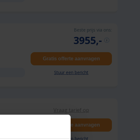
Beste prijs via ons:
3955,-
Gratis offerte aanvragen
Stuur een bericht
Vraag tarief op
Gratis offerte aanvragen
Stuur een bericht