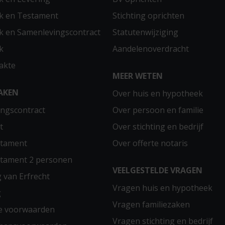
k en Testament
Stichting oprichten
 en Samenlevingscontract
Statutenwijziging
k
Aandelenoverdracht
akte
MEER WETEN
AKEN
Over huis en hypotheek
ngscontract
Over persoon en familie
t
Over stichting en bedrijf
stament
Over offerte notaris
stament 2 personen
VEELGESTELDE VRAGEN
g van Erfrecht
Vragen huis en hypotheek
g
Vragen familiezaken
e voorwaarden
Vragen stichting en bedrijf