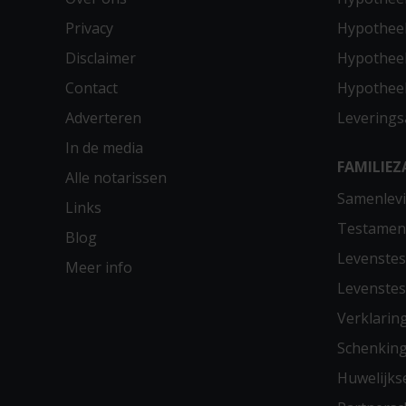
Privacy
Hypothee
Disclaimer
Hypotheek
Contact
Hypothee
Adverteren
Leverings
In de media
FAMILIEZ
Alle notarissen
Samenlevi
Links
Testamen
Blog
Levenste
Meer info
Levenste
Verklarin
Schenkin
Huwelijks