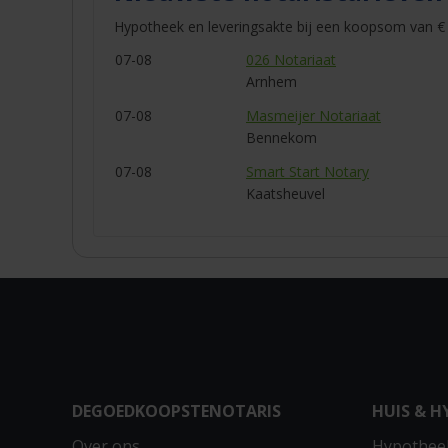
Hypotheek en leveringsakte bij een koopsom van € 
07-08
026 Notariaat
Arnhem
07-08
Masmeijer Notariaat
Bennekom
07-08
Smart Start Notary
Kaatsheuvel
DEGOEDKOOPSTENOTARIS
HUIS & H
Over ons
Hypotheek