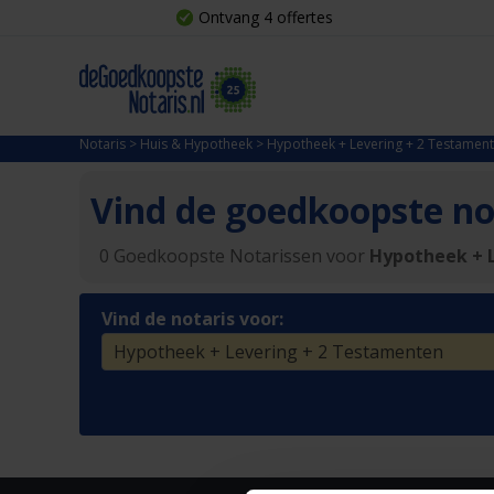
Ontvang 4 offertes
Notaris
>
Huis & Hypotheek
>
Hypotheek + Levering + 2 Testamen
Vind de goedkoopste not
0 Goedkoopste Notarissen voor
Hypotheek + 
Vind de notaris voor: