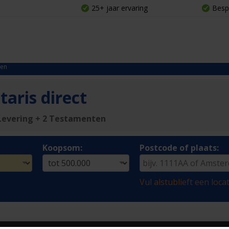
25+ jaar ervaring
Besp
ten
aris direct
Levering + 2 Testamenten
Koopsom:
Postcode of plaats:
Vul alstublieft een locat