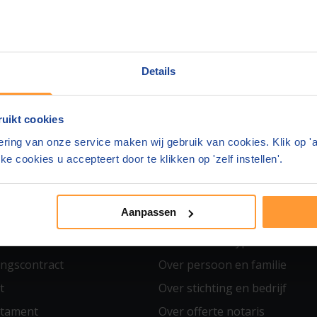
Details
YPOTHEEK
STICHTING & BEDRIJF
 en Levering
BV oprichten
uikt cookies
k en Testament
Stichting oprichten
ring van onze service maken wij gebruik van cookies. Klik op '
 en Samenlevingscontract
Statutenwijziging
ke cookies u accepteert door te klikken op 'zelf instellen'.
k
Aandelenoverdracht
akte
Aanpassen
MEER WETEN
AKEN
Over huis en hypotheek
ngscontract
Over persoon en familie
t
Over stichting en bedrijf
stament
Over offerte notaris