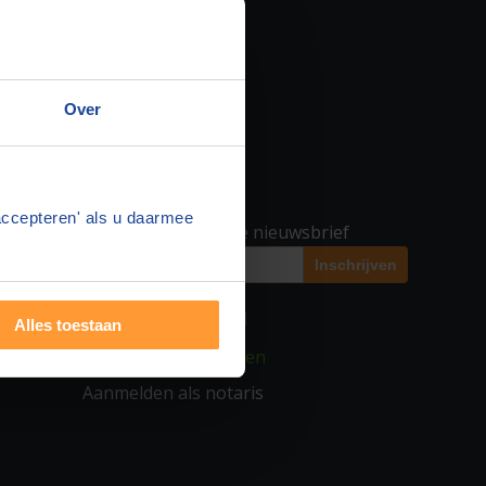
Over
SPREAD THE WORD
accepteren' als u daarmee
Geef u op voor onze nieuwsbrief
VOOR NOTARISSEN
Alles toestaan
▶ Inloggen notarissen
Aanmelden als notaris