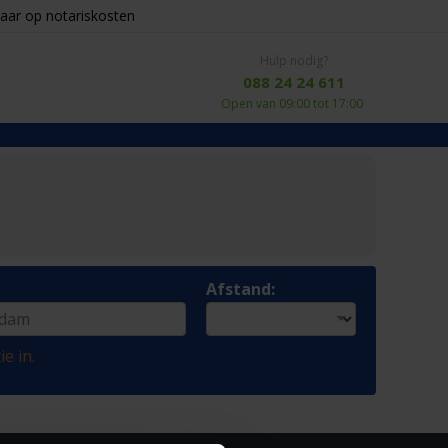
aar op notariskosten
Hulp nodig?
088 24 24 611
Open van 09:00 tot 17:00
Afstand:
ie in.