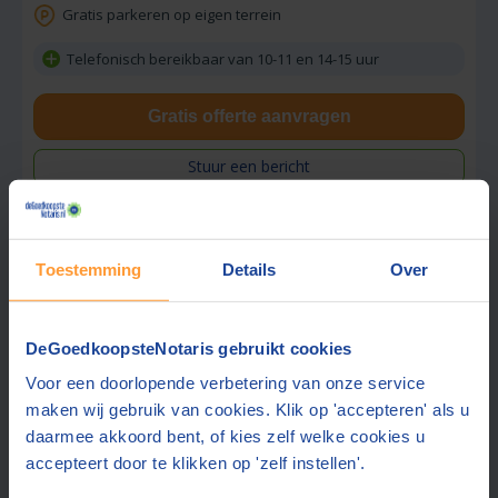
Gratis parkeren op eigen terrein
Telefonisch bereikbaar van 10-11 en 14-15 uur
Gratis offerte aanvragen
Stuur een bericht
Toestemming
Details
Over
Vraag tarief op
Smit & Moormann Notariaat
8,6
DeGoedkoopsteNotaris gebruikt cookies
Wageningen
(+16 km)
(
34
beoordelingen)
Voor een doorlopende verbetering van onze service
maken wij gebruik van cookies. Klik op 'accepteren' als u
Gratis half uur adviesgesprek
daarmee akkoord bent, of kies zelf welke cookies u
Gratis parkeren op eigen terrein
accepteert door te klikken op 'zelf instellen'.
Ook contact mogelijk in:
Engels, Duits