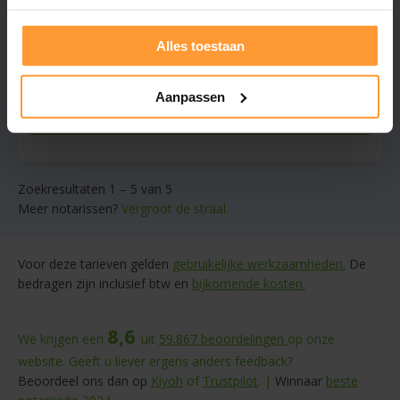
Helder advies, alles naar uw wens geregeld
Estate planning
Alles toestaan
Gratis offerte aanvragen
Aanpassen
Stuur een bericht
Zoekresultaten 1 – 5 van 5
Meer notarissen?
Vergroot de straal.
Voor deze tarieven gelden
gebruikelijke werkzaamheden.
De
bedragen zijn inclusief btw en
bijkomende kosten.
8,6
We krijgen een
uit
59.867
beoordelingen
op onze
website. Geeft u liever ergens anders feedback?
Beoordeel ons dan op
Kiyoh
of
Trustpilot
. |
Winnaar
beste