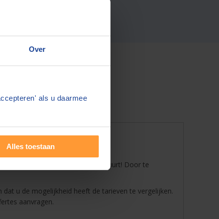
Over
accepteren' als u daarmee
l zoeken
Alles toestaan
 en goedkoopste
notaris
bij u in de buurt! Door te
 dat u de mogelijkheid heeft de tarieven te vergelijken.
fertes aanvragen.