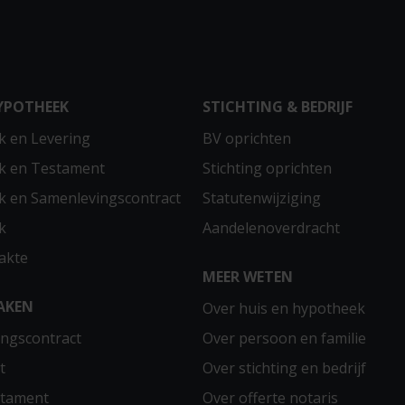
YPOTHEEK
STICHTING & BEDRIJF
 en Levering
BV oprichten
k en Testament
Stichting oprichten
 en Samenlevingscontract
Statutenwijziging
k
Aandelenoverdracht
akte
MEER WETEN
AKEN
Over huis en hypotheek
ngscontract
Over persoon en familie
t
Over stichting en bedrijf
stament
Over offerte notaris