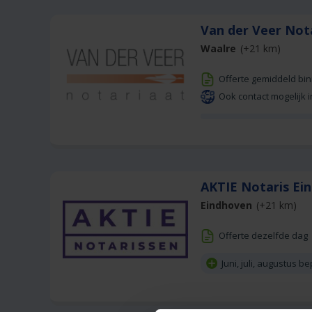
Van der Veer Not
Waalre
(+21 km)
Offerte gemiddeld bi
Ook contact mogelijk i
AKTIE Notaris Ei
Eindhoven
(+21 km)
Offerte dezelfde dag
Juni, juli, augustus 