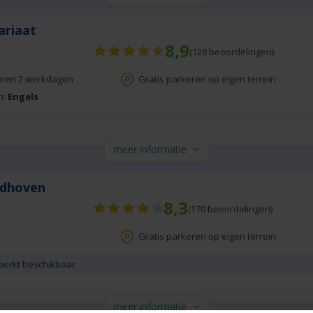
ariaat
8,9
(
128
beoordelingen)
nnen 2 werkdagen
Gratis parkeren op eigen terrein
n:
Engels
meer informatie
ndhoven
8,3
(
170
beoordelingen)
Gratis parkeren op eigen terrein
beperkt beschikbaar
meer informatie