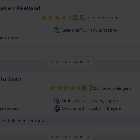
as en Peelland
8,5
(
23
beoordelingen)
Gratis half uur adviesgesprek
gen terrein
meer informatie
tarissen
8,7
(
257
beoordelingen)
Gratis half uur adviesgesprek
gen terrein
Ook contact mogelijk in:
Engels
vies, helder en vertrouw
meer informatie