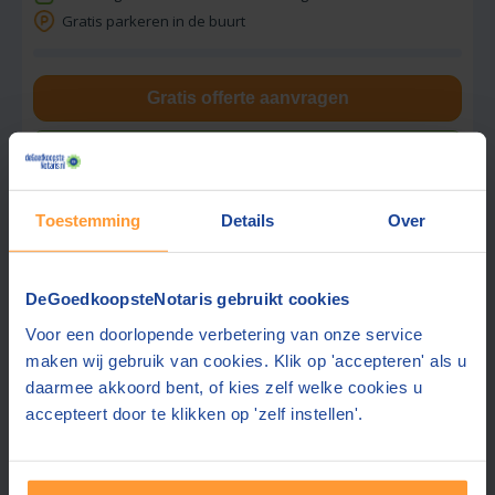
Gratis parkeren in de buurt
Gratis offerte aanvragen
Stuur een bericht
Toestemming
Details
Over
Vraag tarief op
DeGoedkoopsteNotaris gebruikt cookies
Huijbregts Notarissen
Voor een doorlopende verbetering van onze service
8,6
Den Bosch
(+17 km)
(
39
beoordelingen)
maken wij gebruik van cookies. Klik op 'accepteren' als u
daarmee akkoord bent, of kies zelf welke cookies u
accepteert door te klikken op 'zelf instellen'.
Offerte gemiddeld binnen 1 werkdag
Gratis parkeren op eigen terrein
Ook contact mogelijk in:
Engels, Duits