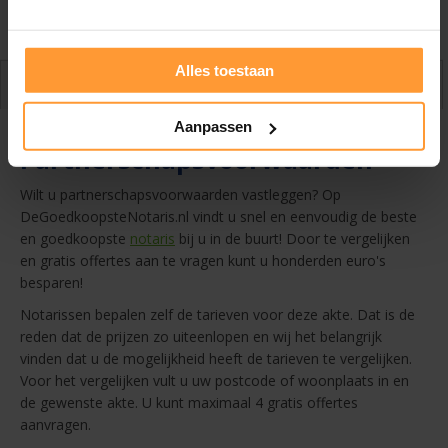
Beoordeel ons dan op
Kiyoh
of
Trustpilot
. |
Winnaar
beste
notarissite 2024
Alles toestaan
Over de akte
Aanpassen
Partnerschapsvoorwaarden
Wilt u partnerschapsvoorwaarden vastleggen? Op
DeGoedkoopsteNotaris.nl vindt u snel en eenvoudig de beste
en goedkoopste
notaris
bij u in de buurt! Door te vergelijken
en gratis offertes aan te vragen kunt u honderden euro's
besparen!
Notarissen bepalen zelf de tarieven voor deze akte. Dat is de
reden dat de prijzen zo uiteenlopen en wij het belangrijk
vinden dat u de mogelijkheid heeft de tarieven te vergelijken.
Voor het vergelijken vult u uw postcode of woonplaats in en
de gewenste akte. U kunt maximaal 4 gratis offertes
aanvragen.