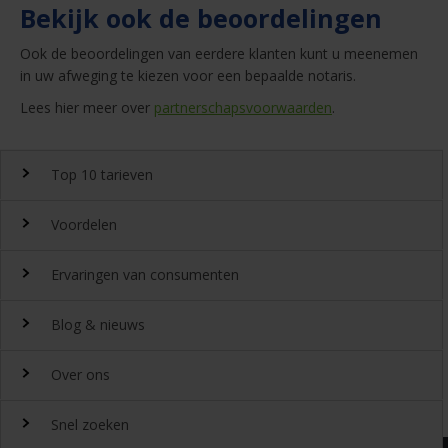
Bekijk ook de beoordelingen
Ook de beoordelingen van eerdere klanten kunt u meenemen
in uw afweging te kiezen voor een bepaalde notaris.
Lees hier meer over
partnerschapsvoorwaarden
.
Top 10 tarieven
Voordelen
Top 10 notaristarieven
Ervaringen van consumenten
Snel en gemakkelijk landelijk de
notariskosten
vergelijken.
Waarom
Blog & nieuws
DeGoedkoopsteNotaris.nl?
Ervaringen
Uitgeroepen tot beste
Over ons
notarissite 2022
Benieuwd naar de ervaring van andere bezoekers van
Laatste nieuws
Beoordeeld met een 8,4 door onze klanten
DeGoedkoopsteNotaris.nl? Lees de ervaringen van meer dan
Snel zoeken
32432 klanten over het vinden van een notaris via
Gratis meerdere offertes aanvragen
20-07-2026
Hypotheekrente maakt grootste sprong sinds