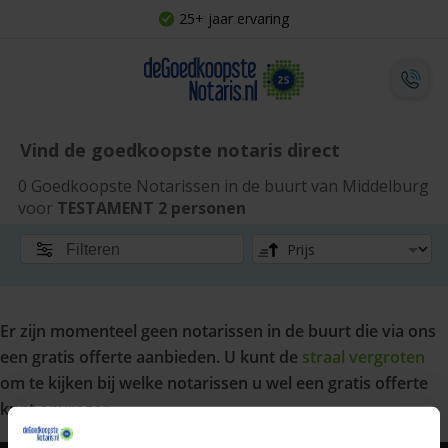
25+ jaar ervaring
Vind de goedkoopste notaris direct
0 Goedkoopste Notarissen in de buurt van Middelburg
voor
TESTAMENT 2 personen
Filteren
Er zijn momenteel geen notarissen in de buurt die via ons
een gratis offerte aanbieden. U kunt de
straal vergroten
om te kijken bij welke notarissen u wel een gratis offerte
kunt opvragen.