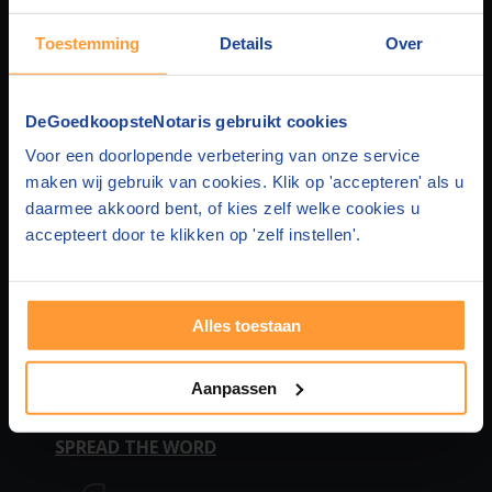
Toestemming
Details
Over
DEGOEDKOOPSTENOTARIS
DeGoedkoopsteNotaris gebruikt cookies
Over ons
HUIS & HYPOTHEEK
Voor een doorlopende verbetering van onze service
maken wij gebruik van cookies. Klik op 'accepteren' als u
Privacy
Hypotheek en Levering
FAMILIEZAKEN
daarmee akkoord bent, of kies zelf welke cookies u
accepteert door te klikken op 'zelf instellen'.
Disclaimer
Hypotheek en Testament
Samenlevingscontract
STICHTING & BEDRIJF
Contact
Hypotheek en Samenlevingscontract
Testament
BV oprichten
MEER WETEN
Alles toestaan
Adverteren
Hypotheek
Levenstestament
Stichting oprichten
Over huis en hypotheek
VEELGESTELDE VRAGEN
Aanpassen
In de media
Leveringsakte
Levenstestament 2 personen
Statutenwijziging
Over persoon en familie
Vragen huis en hypotheek
SPREAD THE WORD