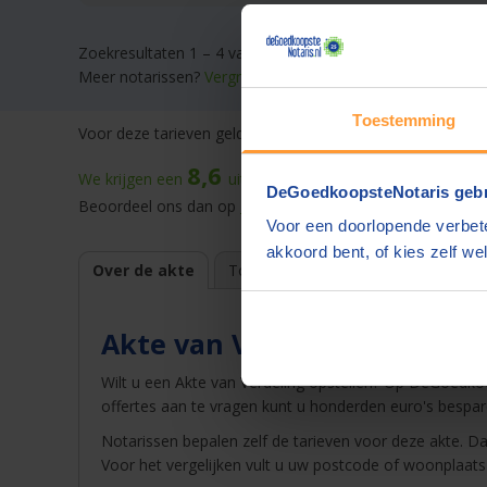
Zoekresultaten 1 – 4 van 4
Meer notarissen?
Vergroot de straal.
Toestemming
Voor deze tarieven gelden
gebruikelijke werkzaamheden.
D
8,6
We krijgen een
uit
59.863
beoordelingen
op onze web
DeGoedkoopsteNotaris gebr
Beoordeel ons dan op
Kiyoh
of
Trustpilot
. |
Winnaar
best
Voor een doorlopende verbete
akkoord bent, of kies zelf wel
Over de akte
Top 10 tarieven
Voordelen
E
Akte van Verdeling
Wilt u een Akte van Verdeling opstellen? Op DeGoedkoop
offertes aan te vragen kunt u honderden euro's bespar
Notarissen bepalen zelf de tarieven voor deze akte. Dat
Voor het vergelijken vult u uw postcode of woonplaats