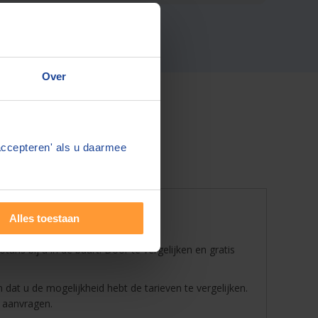
Over
accepteren' als u daarmee
l zoeken
Alles toestaan
is bij u in de buurt! Door te vergelijken en gratis
 dat u de mogelijkheid hebt de tarieven te vergelijken.
d aanvragen.