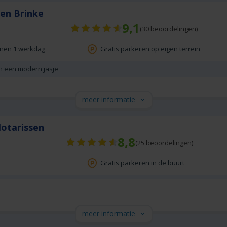
Ten Brinke
9,1
(
30
beoordelingen)
nnen 1 werkdag
Gratis parkeren op eigen terrein
in een modern jasje
meer informatie
otarissen
8,8
(
25
beoordelingen)
Gratis parkeren in de buurt
meer informatie