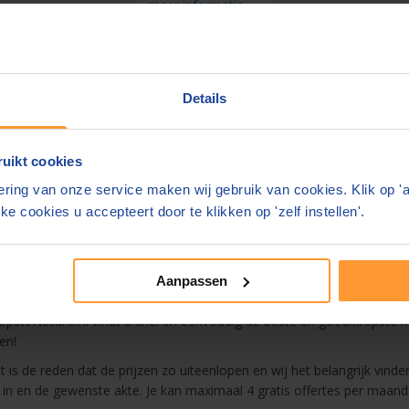
meer informatie
Details
e bedragen zijn inclusief btw en
bijkomende kosten.
site. Geeft u liever ergens anders feedback?
uikt cookies
e notarissite 2024
ring van onze service maken wij gebruik van cookies. Klik op '
ke cookies u accepteert door te klikken op 'zelf instellen'.
rvaringen van consumenten
Blog & nieuws
Over ons
Sne
Aanpassen
steNotaris.nl vindt u snel en eenvoudig de beste en goedkoopste notar
en!
 is de reden dat de prijzen zo uiteenlopen en wij het belangrijk vinden
 in en de gewenste akte. Je kan maximaal 4 gratis offertes per maan