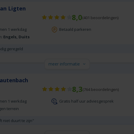
Van Ligten
8,0
(
401
beoordelingen)
nnen 1 werkdag
Betaald parkeren
n:
Engels, Duits
ndig geregeld
meer informatie
Lautenbach
8,3
(
764
beoordelingen)
nnen 1 werkdag
Gratis half uur adviesgesprek
gen terrein
 niet duurt te zijn"