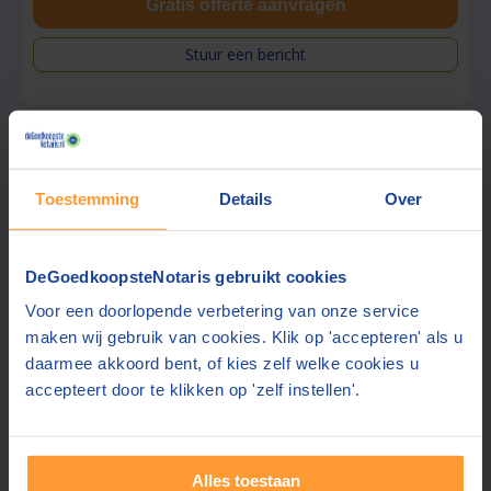
Gratis offerte aanvragen
Stuur een bericht
Beste prijs via ons:
820,-
Toestemming
Details
Over
Notariskantoor Ten Brinke
DeGoedkoopsteNotaris gebruikt cookies
9,1
Assendelft
(+3 km)
(
30
beoordelingen)
Voor een doorlopende verbetering van onze service
maken wij gebruik van cookies. Klik op 'accepteren' als u
Offerte gemiddeld binnen 1 werkdag
daarmee akkoord bent, of kies zelf welke cookies u
Gratis parkeren op eigen terrein
accepteert door te klikken op 'zelf instellen'.
Notariële zekerheid in een modern jasje
Gratis offerte aanvragen
Alles toestaan