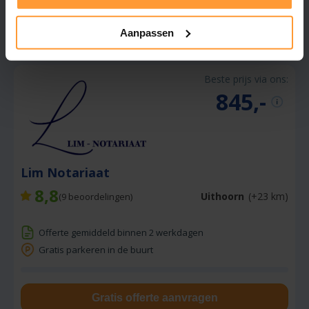
Stuur een bericht
Aanpassen
Beste prijs via ons:
845,-
Lim Notariaat
8,8
Uithoorn
(+23 km)
(
9
beoordelingen)
Offerte gemiddeld binnen 2 werkdagen
Gratis parkeren in de buurt
Gratis offerte aanvragen