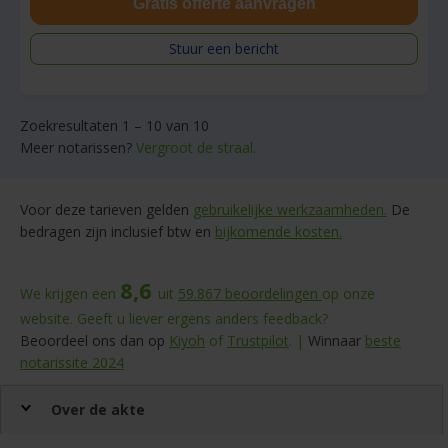
Gratis offerte aanvragen
Stuur een bericht
Zoekresultaten 1 – 10 van 10
Meer notarissen?
Vergroot de straal.
Voor deze tarieven gelden
gebruikelijke werkzaamheden.
De
bedragen zijn inclusief btw en
bijkomende kosten.
8,6
We krijgen een
uit
59.867
beoordelingen
op onze
website. Geeft u liever ergens anders feedback?
Beoordeel ons dan op
Kiyoh
of
Trustpilot
. |
Winnaar
beste
notarissite 2024
Over de akte